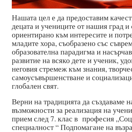
Нашата цел е да предоставим качест
децата и учениците от нашия град и
ориентирано към интересите и потр
младите хора, съобразено със съвре
образователна парадигма и насърча
развитие на всяко дете и ученик, уд
неговия стремеж към знания, творче
самоусъвършенстване и социализац
глобален свят.
Верни на традицията да създаваме н
възможности за реализация на учени
прием след 7. клас в професия „Соц
специалност “ Подпомагане на възра