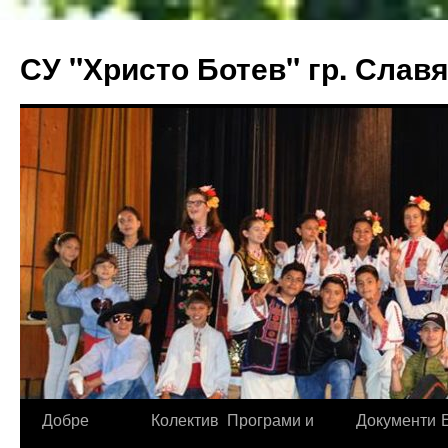
СУ "Христо Ботев" гр. Слав
Към
Добре
Колектив
Програми и
Документи